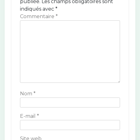
publiée.
Les champs obligatoires sont
i
indiqués avec
*
o
Commentaire
*
n
d
e
l
’
a
Nom
*
r
t
E-mail
*
i
c
Site web