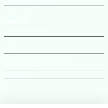
Politique de confidentialité
Nous Contacter
LIENS UTILES
Pronote
E-sidoc
PIX
Ministère de l’Education Nationale
Rectorat de Créteil
Educonnect
Onisep