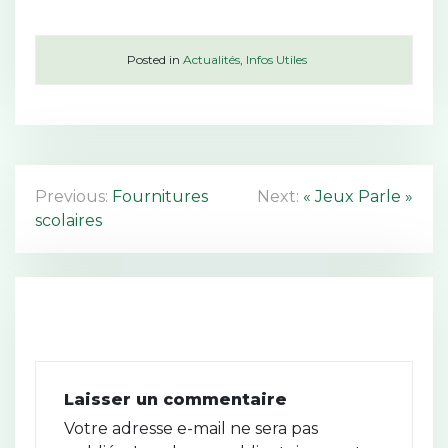
Posted in
Actualités
,
Infos Utiles
N
Previous:
Fournitures
Next:
« Jeux Parle »
scolaires
a
v
i
g
a
Laisser un commentaire
t
Votre adresse e-mail ne sera pas