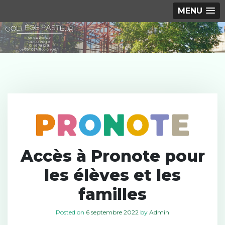
MENU
S
k
i
p
t
o
c
o
n
t
e
Accès à Pronote pour
n
les élèves et les
t
familles
Posted on
6 septembre 2022
by
Admin