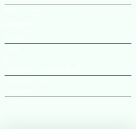
Nous Contacter
LIENS UTILES
Pronote
E-sidoc
PIX
Ministère de l’Education Nationale
Rectorat de Créteil
Educonnect
Onisep