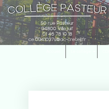
S
k
i
p
t
o
c
o
n
Accueil
Le collège
CD
t
e
n
t