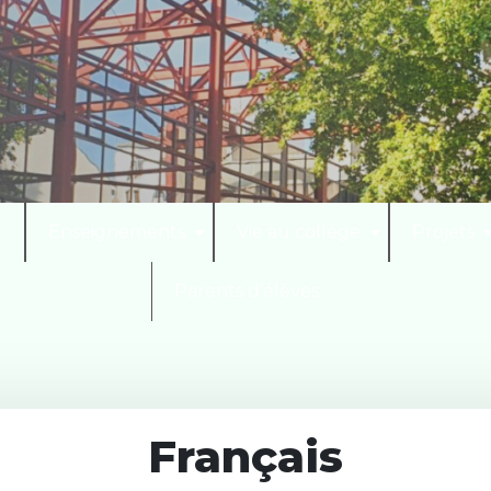
I
Enseignements
Vie au collège
Projets
Parents d’élèves
Français