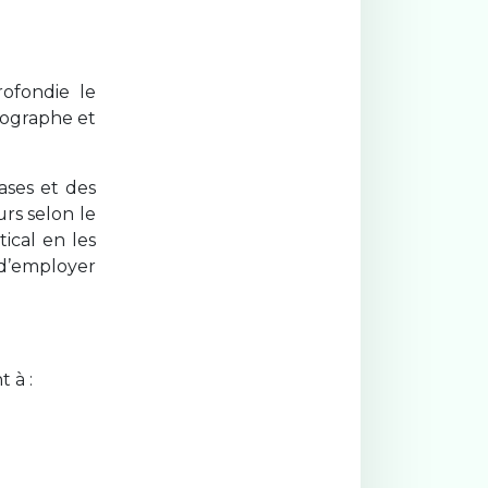
rofondie le
hographe et
ases et des
urs selon le
ical en les
 d’employer
 à :