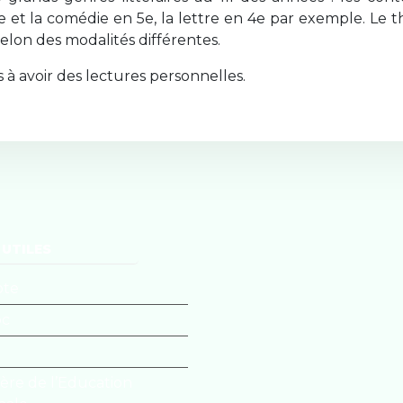
e et la comédie en 5e, la lettre en 4e par exemple. Le t
elon des modalités différentes.
 à avoir des lectures personnelles.
 UTILES
ote
oc
tère de l’Education