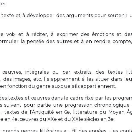
ter.
 texte et à développer des arguments pour soutenir 
aute voix et à réciter, à exprimer des émotions et des
formuler la pensée des autres et à en rendre compte,
œuvres, intégrales ou par extraits, des textes lit
, des images, etc. Ils apprennent à les situer dans le
er en fonction du genre auxquels ils appartiennent.
 des textes et œuvres dans le cadre fixé par les progra
is suivent pour partie une progression chronologique 
: textes de l’Antiquité en 6e, littérature du Moyen Â
cle en 4e, œuvres du XXe et du XXIe siècles en 3e.
ands genres littéraires au fil des années : les conte