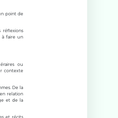
un point de
 réflexions
 à faire un
téraires ou
ur contexte
mmes. De la
en relation
ge et de la
s et récits