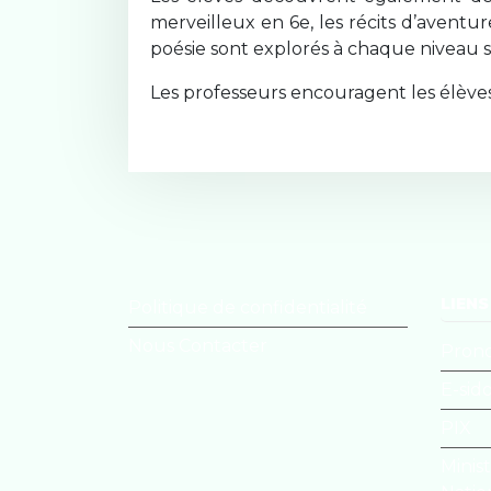
merveilleux en 6e, les récits d’aventur
poésie sont explorés à chaque niveau s
Les professeurs encouragent les élèves
LIENS
Politique de confidentialité
Nous Contacter
Pron
E-sid
PIX
Minis