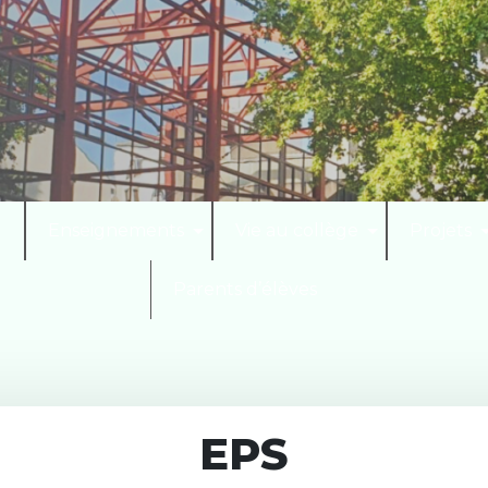
I
Enseignements
Vie au collège
Projets
Parents d’élèves
EPS