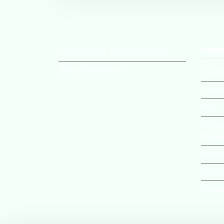
LIENS
Politique de confidentialité
Nous Contacter
Pron
E-sid
PIX
Minis
Natio
Recto
Educ
Onis