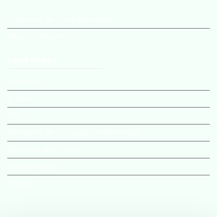
Politique de confidentialité
Nous Contacter
LIENS UTILES
Pronote
E-sidoc
PIX
Ministère de l’Education Nationale
Rectorat de Créteil
Educonnect
Onisep