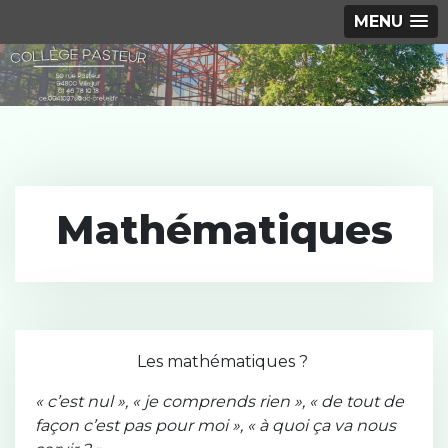
MENU
S
k
i
p
t
o
c
Mathématiques
o
n
t
e
n
t
Les mathématiques ?
« c’est nul », « je comprends rien », « de tout de
façon c’est pas pour moi », « à quoi ça va nous