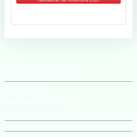
Newsletter de novembre 2020
A Découvrir
Clique sur les couvertures pour lire
les BDs en ligne!
Politique de confidentialité
Dans la tête de Juliette
Nous Contacter
Assignée garçon
LIENS UTILES
Pronote
Autre Cercle
E-sidoc
PIX