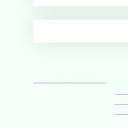
LIENS
Politique de confidentialité
Nous Contacter
Pron
E-sid
PIX
Minis
Natio