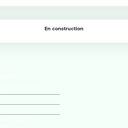
En construction
 UTILES
ote
oc
tère de l’Education
nale