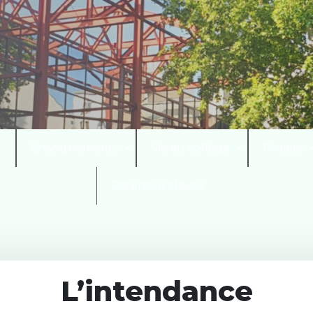
I
Enseignements
Vie au collège
Projets
Parents d’élèves
L’intendance