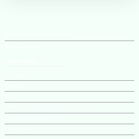
Politique de confidentialité
Nous Contacter
LIENS UTILES
Pronote
E-sidoc
PIX
Ministère de l’Education Nationale
Rectorat de Créteil
Educonnect