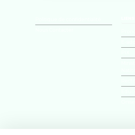
LIENS
Politique de confidentialité
Nous Contacter
Pron
E-sid
PIX
Minis
Natio
Recto
Educ
Onis