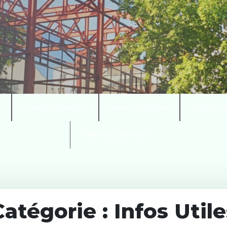
I
Enseignements
Vie au collège
Projets
Parents d’élèves
Catégorie :
Infos Utile