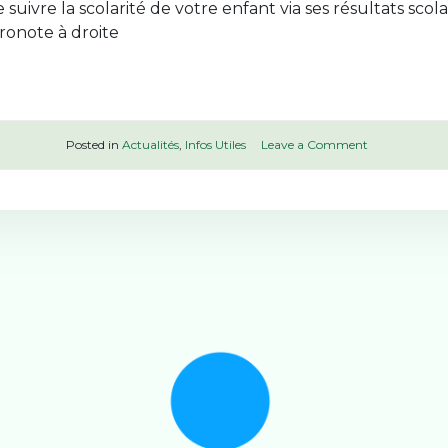
n
vre la scolarité de votre enfant via ses résultats scolai
s
Pronote à droite
u
r
l
’
o
r
o
Posted in
Actualités
,
Infos Utiles
Leave a Comment
i
n
e
A
n
c
t
c
a
è
t
s
i
à
o
P
n
r
o
n
o
t
e
p
o