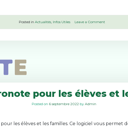
o
Posted in
Actualités
,
Infos Utiles
Leave a Comment
n
R
é
u
n
i
o
n
d
’
i
n
f
onote pour les élèves et l
o
r
Posted on
6 septembre 2022
by
Admin
m
a
t
i
pour les élèves et les familles. Ce logiciel vous permet d
o