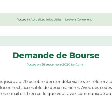
o
Posted in
Actualités
,
Infos Utiles
Leave a Comment
n
C
e
r
t
i
f
Demande de Bourse
i
c
a
Posted on
28 septembre 2020
by
Admin
t
i
o
squ’au 20 octobre dernier délai via le site Téléservices: 
n
P
duconnect, accessible de deux manières: Avec des codes
I
adresse mail est bien celle que vous avez communiqué au
X