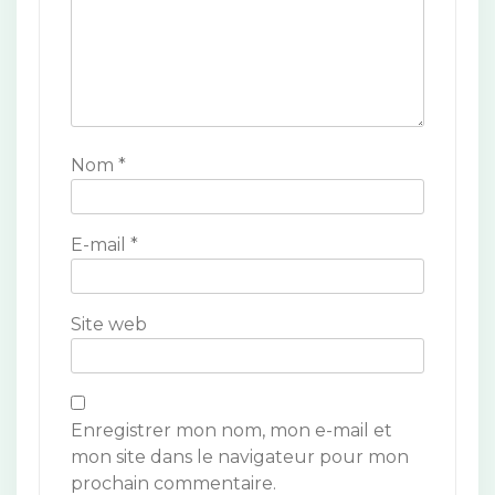
l
’
a
r
Nom
*
t
i
E-mail
*
c
l
Site web
e
Enregistrer mon nom, mon e-mail et
mon site dans le navigateur pour mon
prochain commentaire.