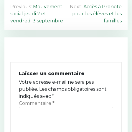
N
Previous:
Mouvement
Next:
Accès à Pronote
social jeudi 2 et
pour les élèves et les
a
vendredi 3 septembre
familles
v
i
g
a
t
Laisser un commentaire
Votre adresse e-mail ne sera pas
i
publiée.
Les champs obligatoires sont
o
indiqués avec
*
Commentaire
*
n
d
e