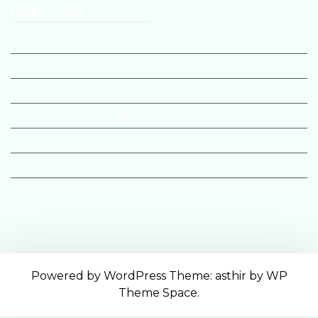
LIENS UTILES
Pronote
E-sidoc
PIX
Ministère de l’Education Nationale
Rectorat de Créteil
Educonnect
Onisep
Powered by WordPress
Theme: asthir by
WP
Theme Space
.