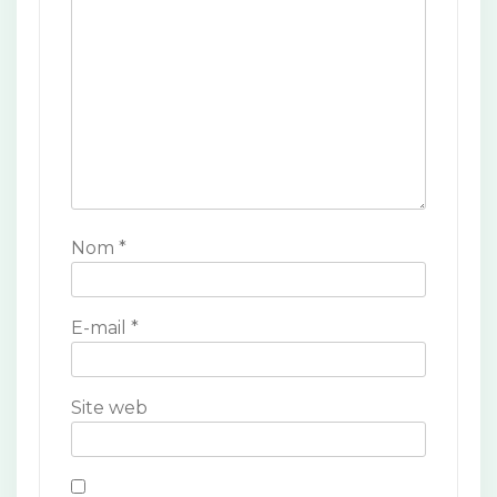
o
n
d
e
l
’
Nom
*
a
r
E-mail
*
t
i
Site web
c
l