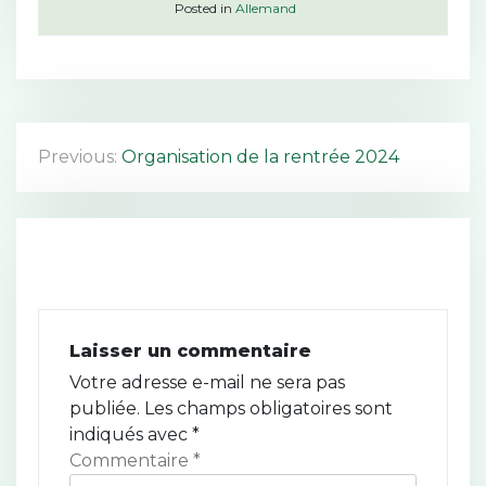
Posted in
Allemand
N
Previous:
Organisation de la rentrée 2024
a
v
i
g
Laisser un commentaire
a
Votre adresse e-mail ne sera pas
t
publiée.
Les champs obligatoires sont
indiqués avec
*
i
Commentaire
*