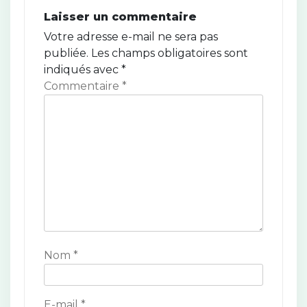
a
Laisser un commentaire
t
Votre adresse e-mail ne sera pas
publiée.
Les champs obligatoires sont
i
indiqués avec
*
o
Commentaire
*
n
d
e
l
’
a
Nom
*
r
t
E-mail
*