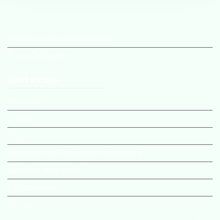
Politique de confidentialité
Nous Contacter
LIENS UTILES
Pronote
E-sidoc
PIX
Ministère de l’Education Nationale
Rectorat de Créteil
Educonnect
Onisep