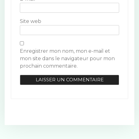
i
c
Site web
l
e
Enregistrer mon nom, mon e-mail et
mon site dans le navigateur pour mon
prochain commentaire.