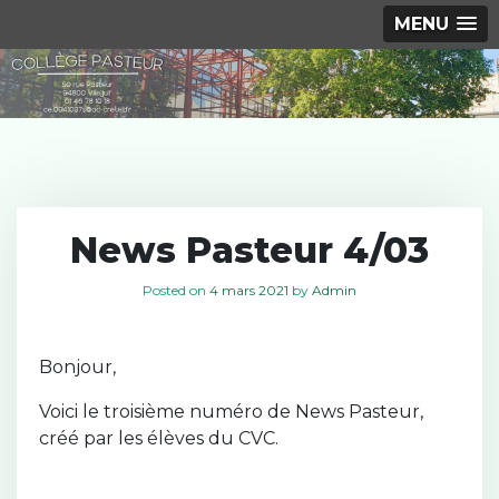
MENU
S
k
i
p
t
o
c
News Pasteur 4/03
o
n
Posted on
4 mars 2021
by
Admin
t
e
n
Bonjour,
t
Voici le troisième numéro de News Pasteur,
créé par les élèves du CVC.