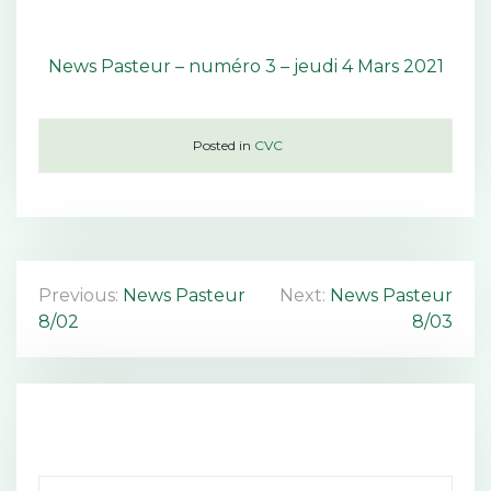
News Pasteur – numéro 3 – jeudi 4 Mars 2021
Posted in
CVC
N
Previous:
News Pasteur
Next:
News Pasteur
8/02
8/03
a
v
i
g