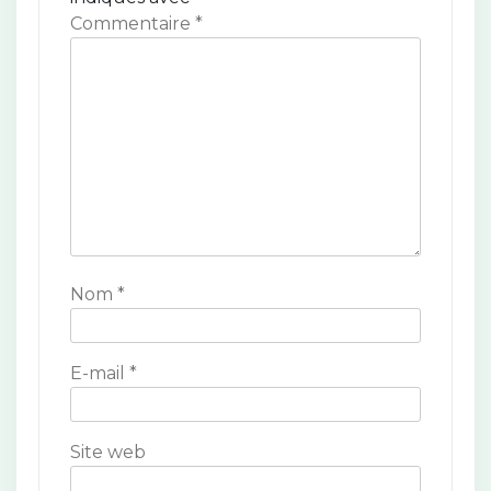
o
Commentaire
*
n
d
e
l
’
a
Nom
*
r
t
E-mail
*
i
c
Site web
l