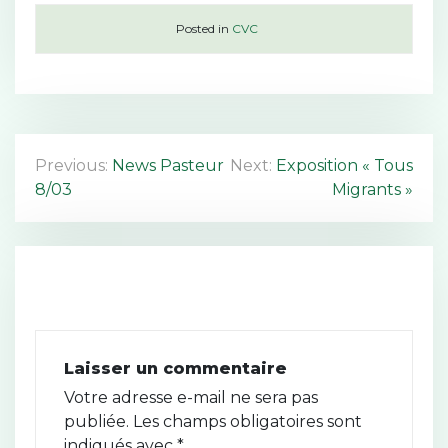
Posted in
CVC
N
Previous:
News Pasteur
Next:
Exposition « Tous
8/03
Migrants »
a
v
i
g
a
Laisser un commentaire
t
Votre adresse e-mail ne sera pas
publiée.
Les champs obligatoires sont
i
indiqués avec
*