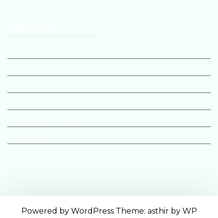
Nous Contacter
LIENS UTILES
Pronote
E-sidoc
PIX
Ministère de l’Education Nationale
Rectorat de Créteil
Educonnect
Onisep
Powered by WordPress
Theme: asthir by
WP