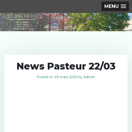
MENU
S
k
i
p
t
o
c
News Pasteur 22/03
o
n
Posted on
23 mars 2021
by
Admin
t
e
n
t