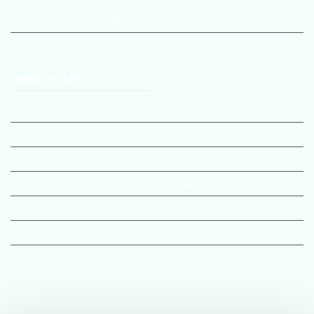
Politique de confidentialité
Nous Contacter
LIENS UTILES
Pronote
E-sidoc
PIX
Ministère de l’Education Nationale
Rectorat de Créteil
Educonnect
Onisep