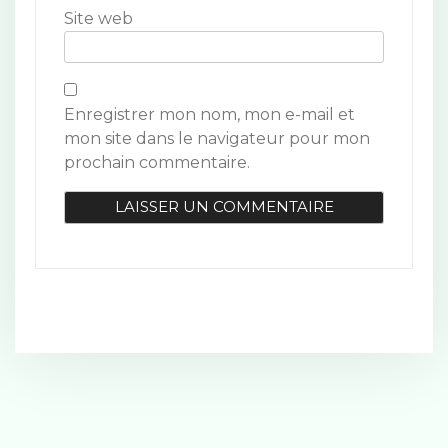
e
Site web
Enregistrer mon nom, mon e-mail et
mon site dans le navigateur pour mon
prochain commentaire.