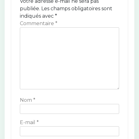
o
Votre adresse e-mail ne sera pas
publiée.
Les champs obligatoires sont
n
indiqués avec
*
d
Commentaire
*
e
l
’
a
r
t
Nom
*
i
c
E-mail
*
l