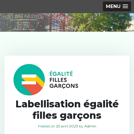
MENU
S
k
i
p
t
o
c
o
n
t
e
n
Labellisation égalité
t
filles garçons
Posted on
25 avril 2023
by
Admin