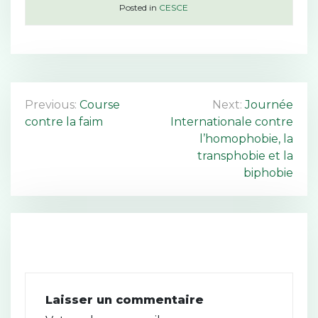
Posted in
CESCE
N
Previous:
Course
Next:
Journée
contre la faim
Internationale contre
a
l’homophobie, la
v
transphobie et la
biphobie
i
g
a
t
i
Laisser un commentaire