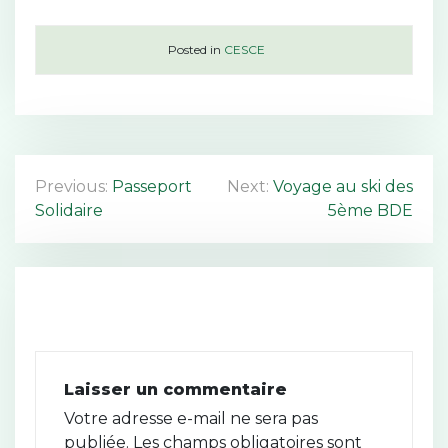
Posted in
CESCE
N
Previous:
Passeport
Next:
Voyage au ski des
Solidaire
5ème BDE
a
v
i
g
a
Laisser un commentaire
t
Votre adresse e-mail ne sera pas
publiée.
Les champs obligatoires sont