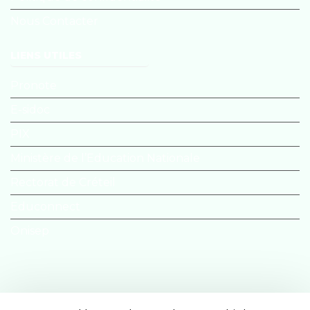
Nous Contacter
LIENS UTILES
Pronote
E-sidoc
PIX
Ministère de l’Education Nationale
Rectorat de Créteil
Educonnect
Onisep