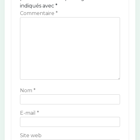
i
indiqués avec
*
o
Commentaire
*
n
d
e
l
’
a
Nom
*
r
t
E-mail
*
i
c
Site web