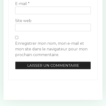
t
E-mail
*
i
c
Site web
l
e
Enregistrer mon nom, mon e-mail et
mon site dans le navigateur pour mon
prochain commentaire.