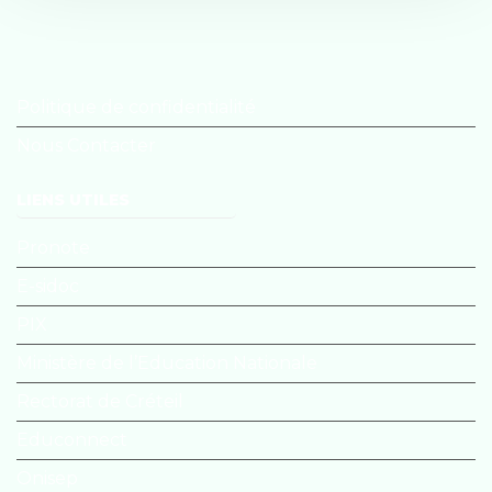
Politique de confidentialité
Nous Contacter
LIENS UTILES
Pronote
E-sidoc
PIX
Ministère de l’Education Nationale
Rectorat de Créteil
Educonnect
Onisep