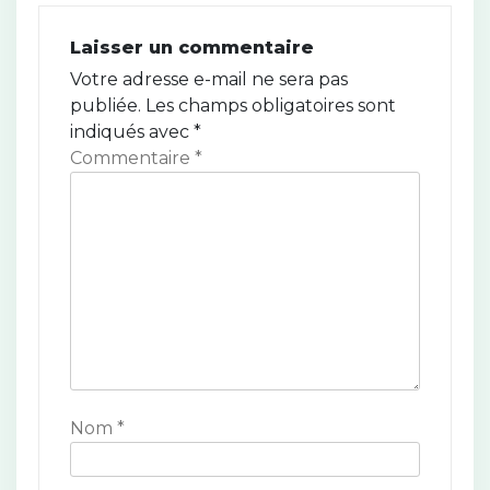
a
Laisser un commentaire
t
Votre adresse e-mail ne sera pas
publiée.
Les champs obligatoires sont
i
indiqués avec
*
o
Commentaire
*
n
d
e
l
’
a
Nom
*
r