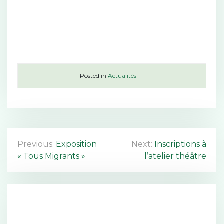
Posted in
Actualités
N
Previous:
Exposition
Next:
Inscriptions à
« Tous Migrants »
l’atelier théâtre
a
v
i
g