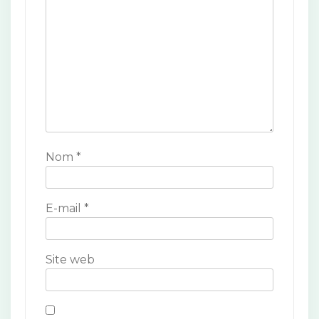
d
e
l
’
a
r
Nom
*
t
i
E-mail
*
c
l
Site web
e