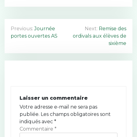
N
Previous:
Journée
Next:
Remise des
portes ouvertes AS
ordivals aux élèves de
a
sixième
v
i
g
a
t
Laisser un commentaire
Votre adresse e-mail ne sera pas
i
publiée.
Les champs obligatoires sont
o
indiqués avec
*
Commentaire
*
n