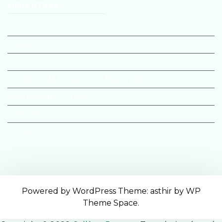
LIENS UTILES
Pronote
E-sidoc
PIX
Ministère de l’Education Nationale
Rectorat de Créteil
Educonnect
Onisep
Powered by WordPress
Theme: asthir by
WP
Theme Space
.